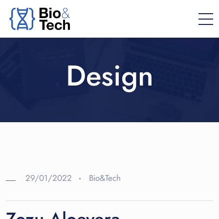
Design
29/01/2022
Bio&Tech