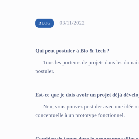
03/11/2022
BLOG
Qui peut postuler à Bio & Tech ?
– Tous les porteurs de projets dans les domain
postuler.
Est-ce que je dois avoir un projet déjà dével
– Non, vous pouvez postuler avec
une idée o
conceptuelle à un prototype fonctionnel.
Combien de temps dure le programme d’incu