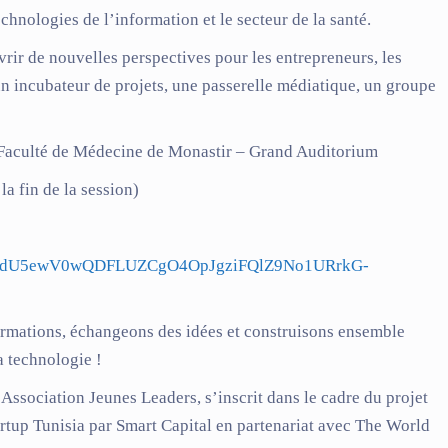
echnologies de l’information et le secteur de la santé.
ir de nouvelles perspectives pour les entrepreneurs, les
à un incubateur de projets, une passerelle médiatique, un groupe
Faculté de Médecine de Monastir – Grand Auditorium
a fin de la session)
IpQLSdU5ewV0wQDFLUZCgO4OpJgziFQlZ9No1URrkG-
ormations, échangeons des idées et construisons ensemble
la technologie !
’
Association Jeunes Leaders
, s’inscrit dans le cadre du projet
tup Tunisia par Smart Capital en partenariat avec The World